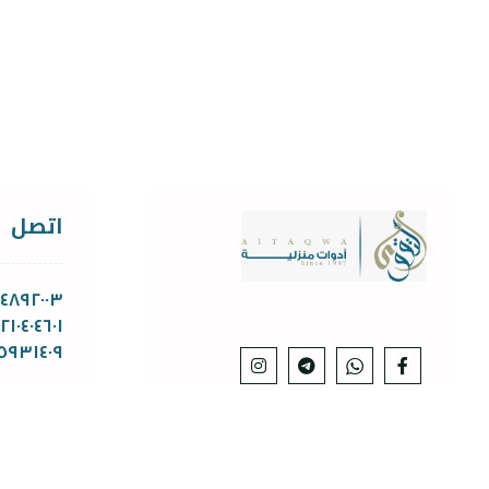
اتصل
١١٤٨٩٢٠٠٣
١٢١٠٤٠٤٦٠١
٥٩٣١٤٠٩