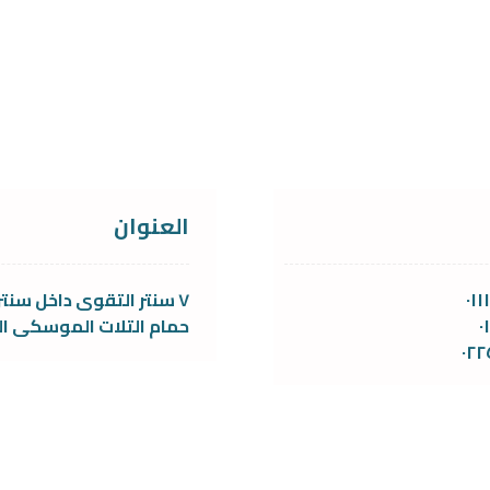
العنوان
٠١
٧ سنتر التقوى داخل سنتر
٠
حمام التلات الموسكى ال
٠٢٢