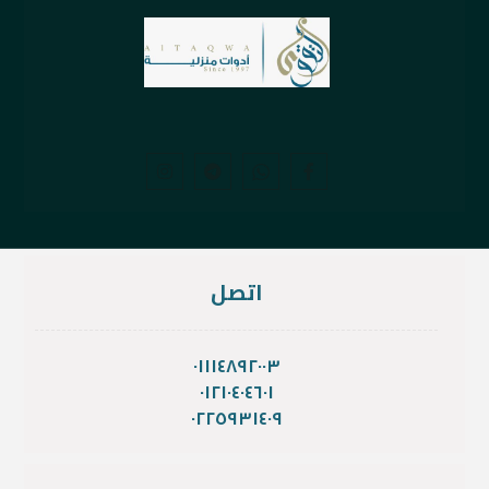
اتصل
٠١١١٤٨٩٢٠٠٣
٠١٢١٠٤٠٤٦٠١
٠٢٢٥٩٣١٤٠٩