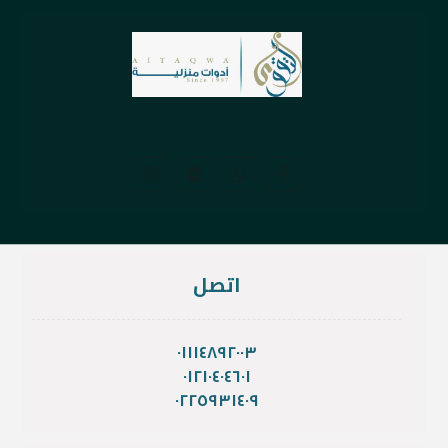
اتصل
٠١١١٤٨٩٢٠٠٣
٠١٢١٠٤٠٤٦٠١
٠٢٢٥٩٣١٤٠٩