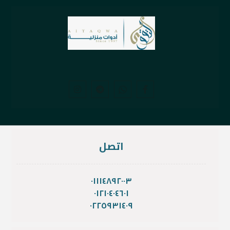
اتصل
٠١١١٤٨٩٢٠٠٣
٠١٢١٠٤٠٤٦٠١
٠٢٢٥٩٣١٤٠٩