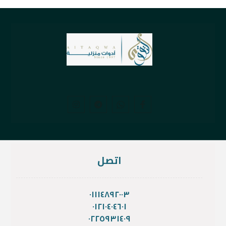
اتصل
٠١١١٤٨٩٢٠٠٣
٠١٢١٠٤٠٤٦٠١
٠٢٢٥٩٣١٤٠٩