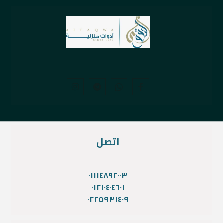
اتصل
٠١١١٤٨٩٢٠٠٣
٠١٢١٠٤٠٤٦٠١
٠٢٢٥٩٣١٤٠٩