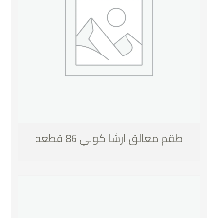
طقم معالق ارشا كوبي 86 قطعه