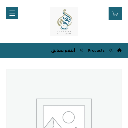
Products
أطقم معالق