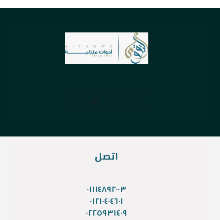
اتصل
٠١١١٤٨٩٢٠٠٣
٠١٢١٠٤٠٤٦٠١
٠٢٢٥٩٣١٤٠٩