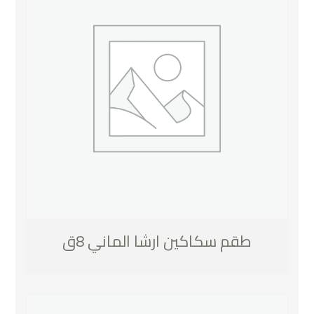
طقم سكاكين ارشا الماني 8ق