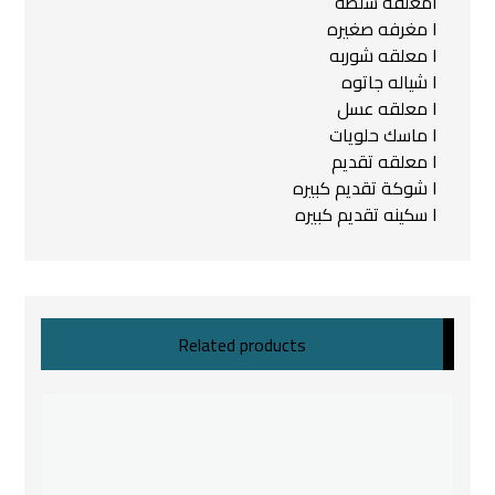
١معلقه سلطة
١ مغرفه صغيره
١ معلقه شوربه
١ شياله جاتوه
١ معلقه عسل
١ ماسك حلويات
١ معلقه تقديم
١ شوكة تقديم كبيره
١ سكينه تقديم كبيره
Related products