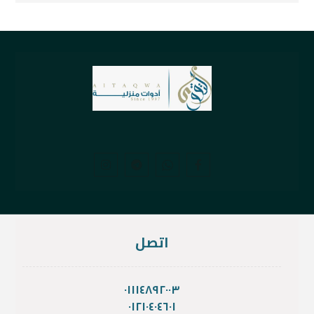
اتصل
٠١١١٤٨٩٢٠٠٣
٠١٢١٠٤٠٤٦٠١