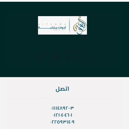
اتصل
٠١١١٤٨٩٢٠٠٣
٠١٢١٠٤٠٤٦٠١
٠٢٢٥٩٣١٤٠٩