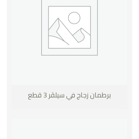
برطمان زجاج في سيلڤر 3 قطع