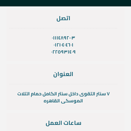
اتصل
٠١١١٤٨٩٢٠٠٣
٠١٢١٠٤٠٤٦٠١
٠٢٢٥٩٣١٤٠٩
العنوان
٧ سنتر التقوى داخل سنتر الكامل حمام التلات
الموسكى القاهره
ساعات العمل