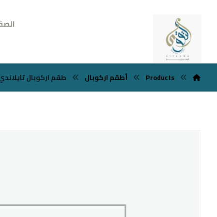
الصف
Products
أطقم اركوبال
طقم اركوبال تايلاندي 67 قطع