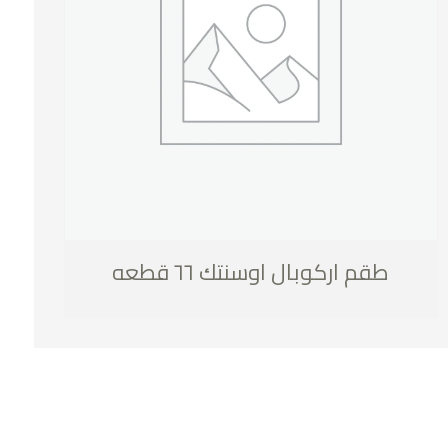
طقم اركوبال اوسنتك ٦٦ قطعه