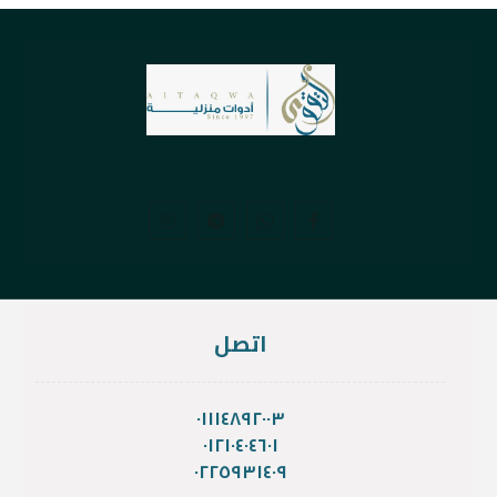
اتصل
٠١١١٤٨٩٢٠٠٣
٠١٢١٠٤٠٤٦٠١
٠٢٢٥٩٣١٤٠٩