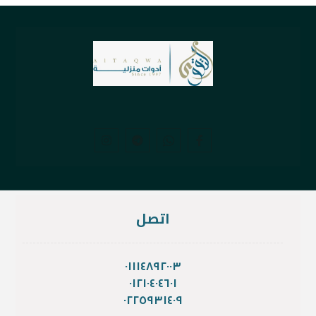
اتصل
٠١١١٤٨٩٢٠٠٣
٠١٢١٠٤٠٤٦٠١
٠٢٢٥٩٣١٤٠٩