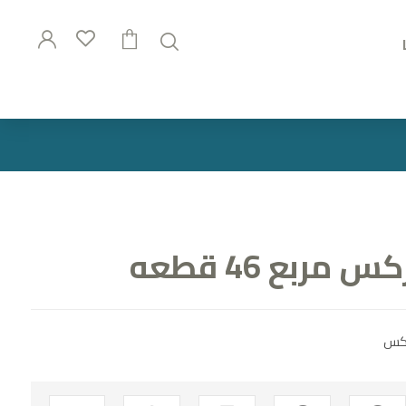
مربع 46 قطعه
ركس