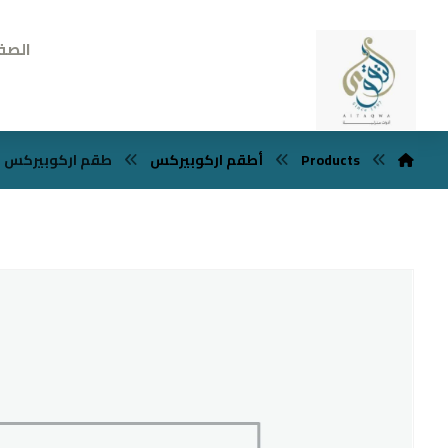
الصف
Products
أطقم اركوبيركس
طقم اركوبيركس مربع 46