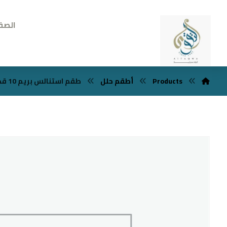
الصف
Products
أطقم حلل
طقم استنالس بريم 10 قطع