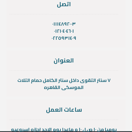
اتصل
٠١١١٤٨٩٢٠٠٣
٠١٢١٠٤٠٤٦٠١
٠٢٢٥٩٣١٤٠٩
العنوان
٧ سنتر التقوى داخل سنتر الكامل حمام التلات
الموسكى القاهره
ساعات العمل
يوميا من ١٠ ص ل ١٠ م ماعدا يوم الاحد اجازه اسبوعيه