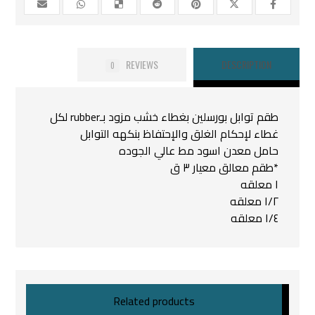
REVIEWS
DESCRIPTION
0
طقم توابل بورسلين بغطاء خشب مزود بـrubber لكل
غطاء لإحكام الغلق والإحتفاظ بنكهه التوابل
حامل معدن اسود مط عالي الجوده
*طقم معالق معيار ٣ ق
ا معلقه
١/٢ معلقه
١/٤ معلقه
Related products