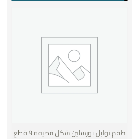
طقم توابل بورسلين شكل قطيفه 9 قطع