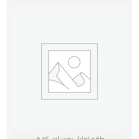
طقم توابل بورسلين 16 ق