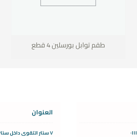
طقم توابل بورسلين 4 قطع
العنوان
٠١
٧ سنتر التقوى داخل سنتر