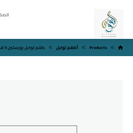
الصف
Products
أطقم توابل
طقم توابل بورسلين 9 قطع