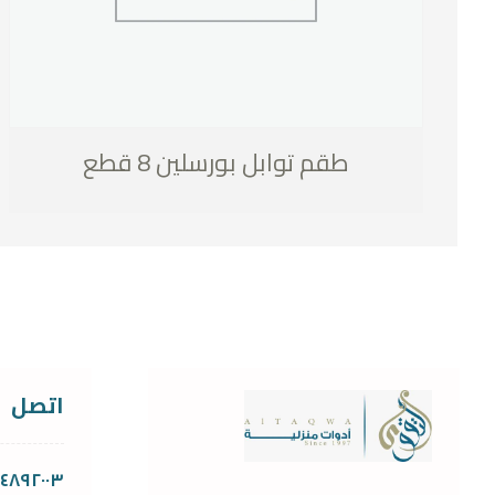
طقم توابل بورسلين 8 قطع
اتصل
١١٤٨٩٢٠٠٣