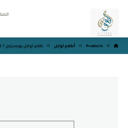
الصف
Products
أطقم توابل
طقم توابل بورسيلين 7 قطع