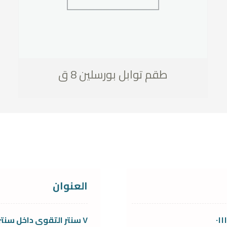
طقم توابل بورسلين 8 ق
العنوان
٠١
٧ سنتر التقوى داخل سنتر