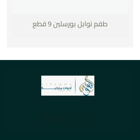
طقم توابل بورسلين 9 قطع