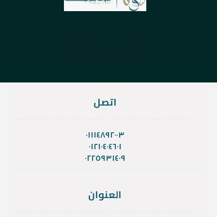
اتصل
٠١١١٤٨٩٢٠٠٣
٠١٢١٠٤٠٤٦٠١
٠٢٢٥٩٣١٤٠٩
العنوان