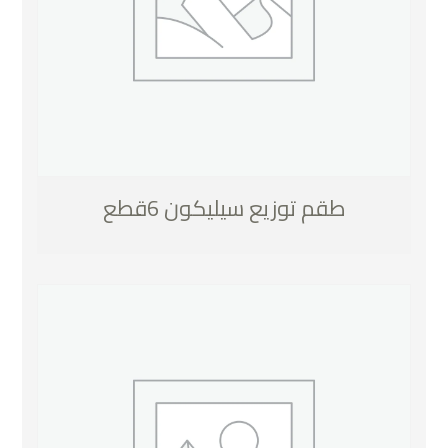
طقم توزيع سيليكون 6قطع