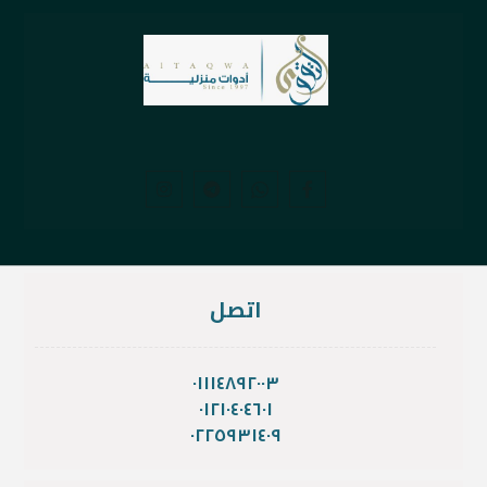
اتصل
٠١١١٤٨٩٢٠٠٣
٠١٢١٠٤٠٤٦٠١
٠٢٢٥٩٣١٤٠٩