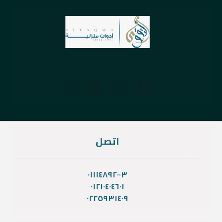
اتصل
٠١١١٤٨٩٢٠٠٣
٠١٢١٠٤٠٤٦٠١
٠٢٢٥٩٣١٤٠٩