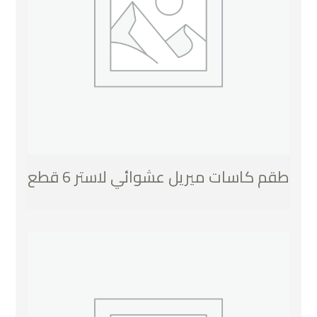
طقم كاسات ميريل عشوائي لاستر 6 قطع