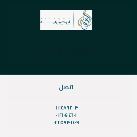
اتصل
٠١١١٤٨٩٢٠٠٣
٠١٢١٠٤٠٤٦٠١
٠٢٢٥٩٣١٤٠٩