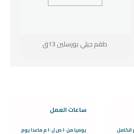
طقم جيلي بورسلين 13ق
ساعات العمل
 الكامل
يوميا من ١٠ ص ل ١٠ م ماعدا يوم