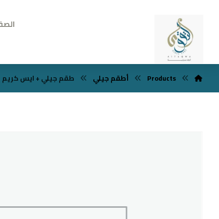
الصف
Products
أطقم جيلي
طقم جيلي + ايس كريم بورسلي