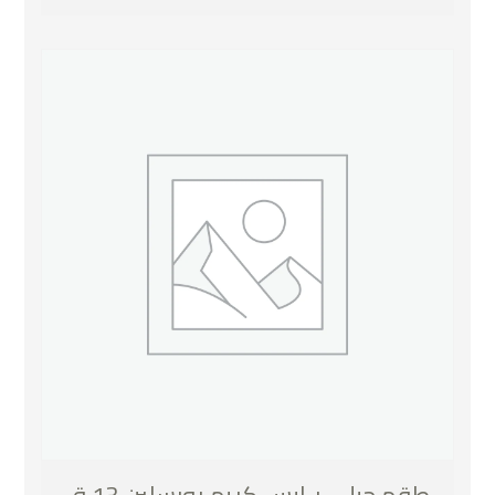
طقم جيلي + ايس كريم بورسلين 13 ق