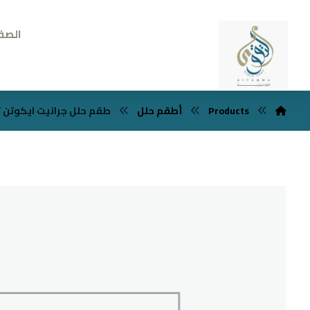
الصف
Products
أطقم حلل
طقم حلل جرانيت ايكوتن تركي 