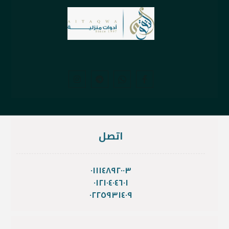
اتصل
٠١١١٤٨٩٢٠٠٣
٠١٢١٠٤٠٤٦٠١
٠٢٢٥٩٣١٤٠٩