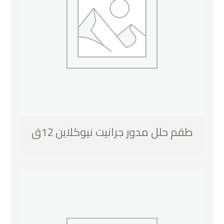
طقم حلل مدور جرانيت نيوكلاين 12ق