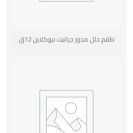
طقم حلل مدور جرانيت نيوكلاين 12ق