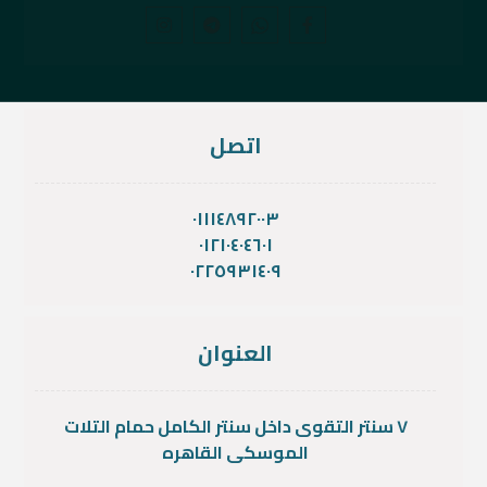
اتصل
٠١١١٤٨٩٢٠٠٣
٠١٢١٠٤٠٤٦٠١
٠٢٢٥٩٣١٤٠٩
العنوان
٧ سنتر التقوى داخل سنتر الكامل حمام التلات
الموسكى القاهره