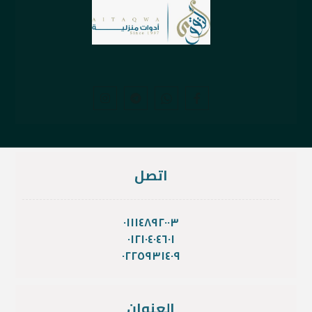
اتصل
٠١١١٤٨٩٢٠٠٣
٠١٢١٠٤٠٤٦٠١
٠٢٢٥٩٣١٤٠٩
العنوان