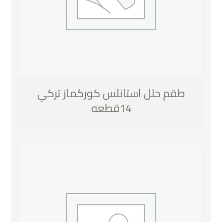
طقم حلل استانلس كوركماز تركي
14قطعه