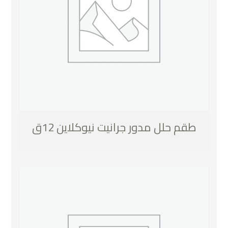
طقم حلل مدور جرانيت نيوكلاين 12ق