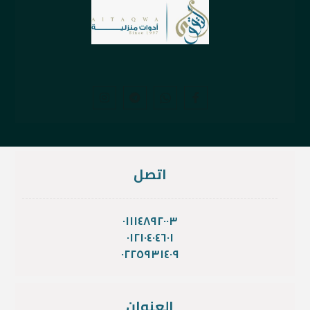
اتصل
٠١١١٤٨٩٢٠٠٣
٠١٢١٠٤٠٤٦٠١
٠٢٢٥٩٣١٤٠٩
العنوان