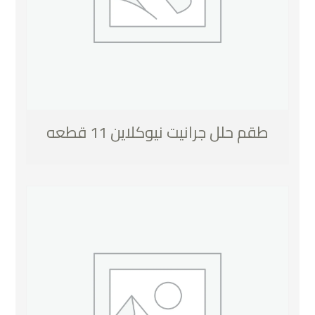
طقم حلل جرانيت نيوكلاين 11 قطعه