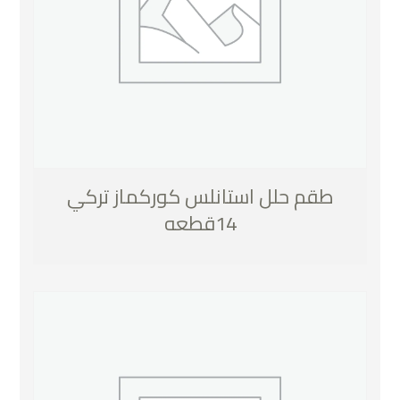
طقم حلل استانلس كوركماز تركي
14قطعه