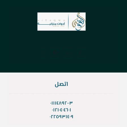
اتصل
٠١١١٤٨٩٢٠٠٣
٠١٢١٠٤٠٤٦٠١
٠٢٢٥٩٣١٤٠٩