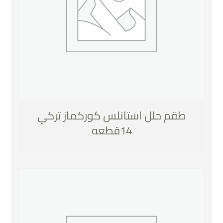
طقم حلل استانلس كوركماز تركي
14قطعه