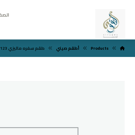
الصف
طقم سفره ماليزي 123 قطعه
أطقم صيني
Products