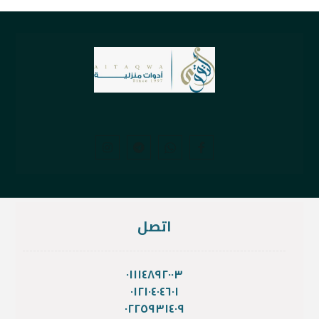
اتصل
٠١١١٤٨٩٢٠٠٣
٠١٢١٠٤٠٤٦٠١
٠٢٢٥٩٣١٤٠٩