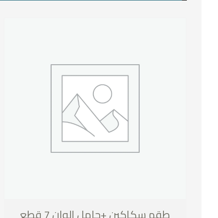
طقم سكاكين +حامل الوان 7 قطع