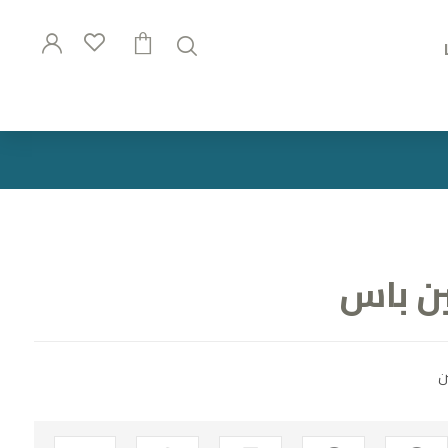
ن باس
ن