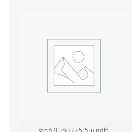
طقم سكاكين باص 8 قطع