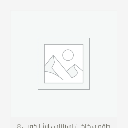
طقم سكاكين استانلس ارشا كوبي 8