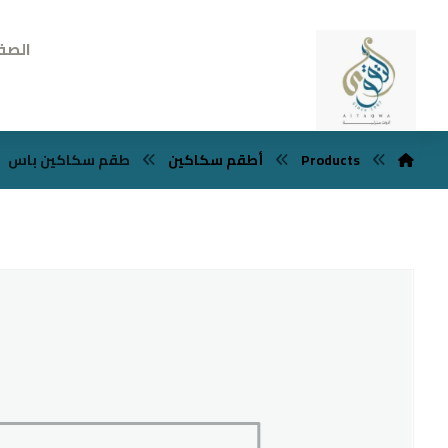
الصف
Products
أطقم سكاكين
طقم سكاكين باس