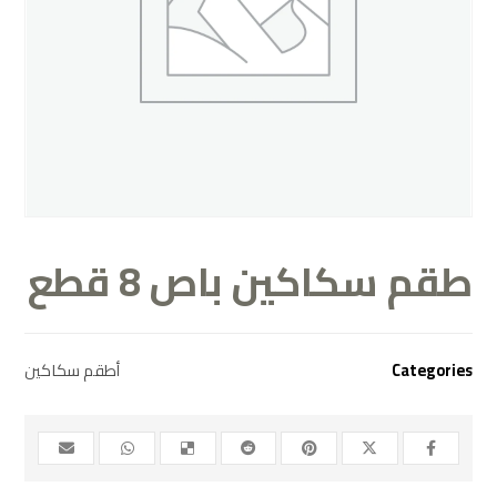
طقم سكاكين باص 8 قطع
أطقم سكاكين
Categories