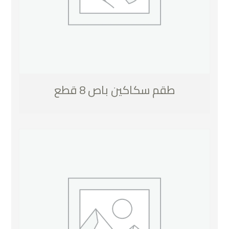
طقم سكاكين باص 8 قطع