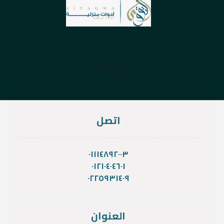
اتصل
٠١١١٤٨٩٢٠٠٣
٠١٢١٠٤٠٤٦٠١
٠٢٢٥٩٣١٤٠٩
العنوان