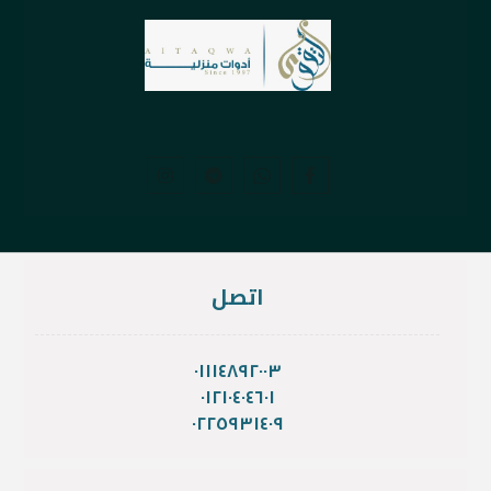
اتصل
٠١١١٤٨٩٢٠٠٣
٠١٢١٠٤٠٤٦٠١
٠٢٢٥٩٣١٤٠٩