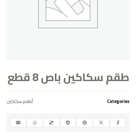
طقم سكاكين باص 8 قطع
أطقم سكاكين
Categories