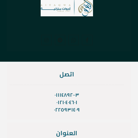
اتصل
٠١١١٤٨٩٢٠٠٣
٠١٢١٠٤٠٤٦٠١
٠٢٢٥٩٣١٤٠٩
العنوان