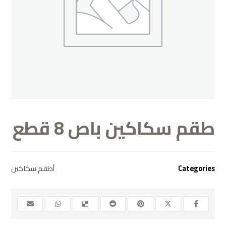
طقم سكاكين باص 8 قطع
أطقم سكاكين
Categories