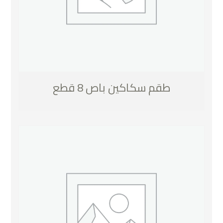
طقم سكاكين باص 8 قطع