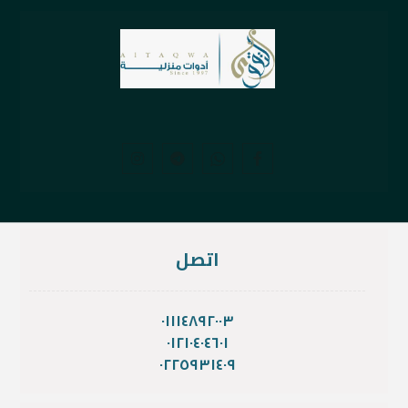
اتصل
٠١١١٤٨٩٢٠٠٣
٠١٢١٠٤٠٤٦٠١
٠٢٢٥٩٣١٤٠٩