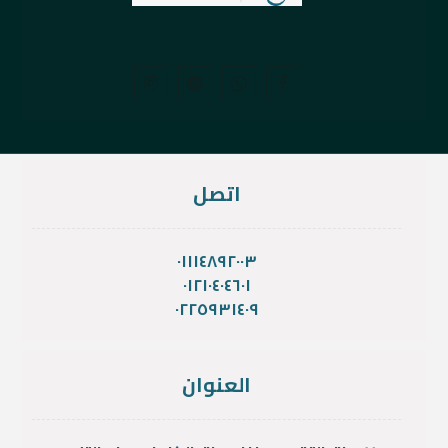
اتصل
٠١١١٤٨٩٢٠٠٣
٠١٢١٠٤٠٤٦٠١
٠٢٢٥٩٣١٤٠٩
العنوان