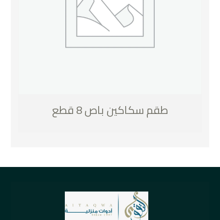
طقم سكاكين باص 8 قطع