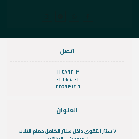
اتصل
٠١١١٤٨٩٢٠٠٣
٠١٢١٠٤٠٤٦٠١
٠٢٢٥٩٣١٤٠٩
العنوان
٧ سنتر التقوى داخل سنتر الكامل حمام التلات
الموسكى القاهره