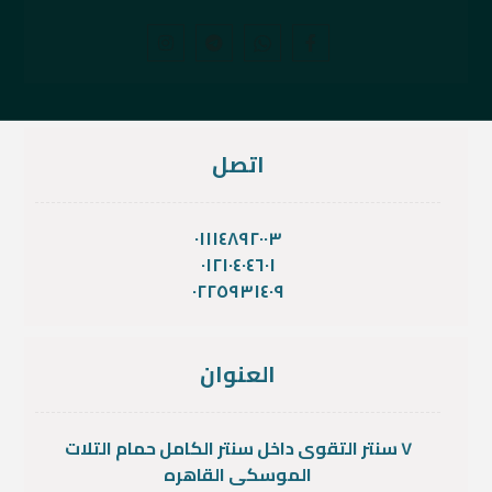
اتصل
٠١١١٤٨٩٢٠٠٣
٠١٢١٠٤٠٤٦٠١
٠٢٢٥٩٣١٤٠٩
العنوان
٧ سنتر التقوى داخل سنتر الكامل حمام التلات
الموسكى القاهره