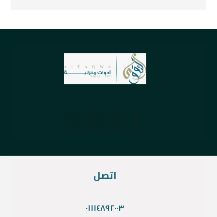
اتصل
٠١١١٤٨٩٢٠٠٣