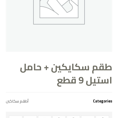
طقم سكايكين + حامل
استيل 9 قطع
Categories
أطقم سكاكين