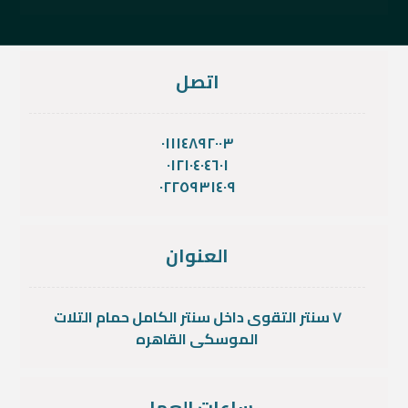
اتصل
٠١١١٤٨٩٢٠٠٣
٠١٢١٠٤٠٤٦٠١
٠٢٢٥٩٣١٤٠٩
العنوان
٧ سنتر التقوى داخل سنتر الكامل حمام التلات
الموسكى القاهره
ساعات العمل