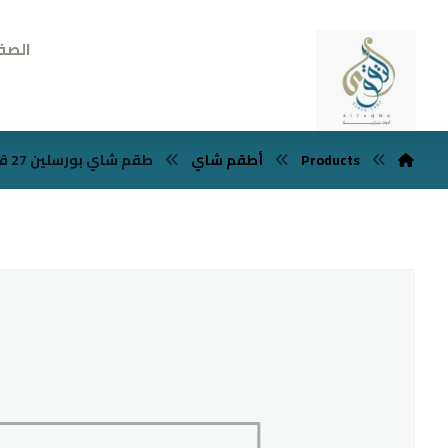
الصف
Products
أطقم شاي
طقم شاي بورسلين 27 قطعه