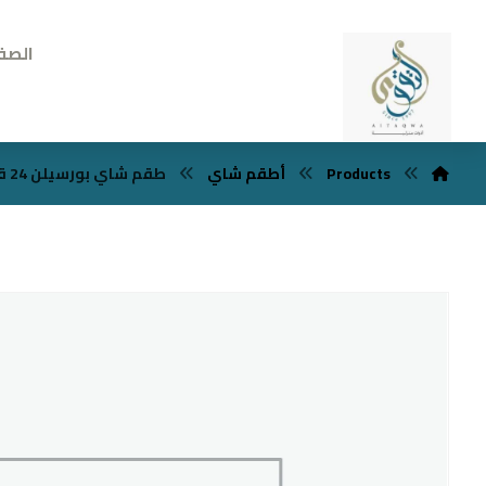
الصف
Products
أطقم شاي
طقم شاي بورسيلن 24 قطعه