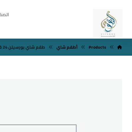
الصف
Products
أطقم شاي
طقم شاي بورسيلن 24 قطعه