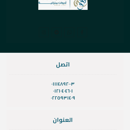
اتصل
٠١١١٤٨٩٢٠٠٣
٠١٢١٠٤٠٤٦٠١
٠٢٢٥٩٣١٤٠٩
العنوان