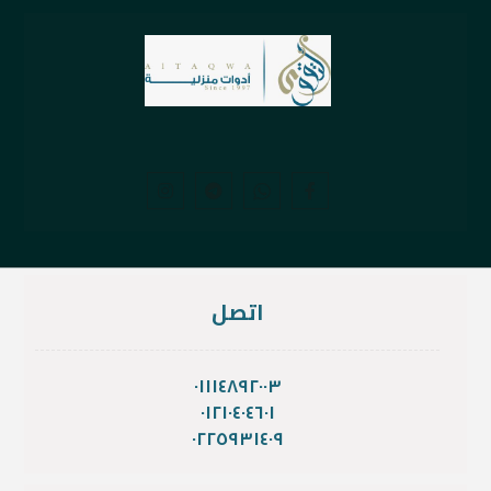
اتصل
٠١١١٤٨٩٢٠٠٣
٠١٢١٠٤٠٤٦٠١
٠٢٢٥٩٣١٤٠٩