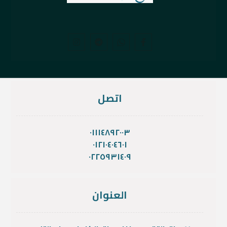
اتصل
٠١١١٤٨٩٢٠٠٣
٠١٢١٠٤٠٤٦٠١
٠٢٢٥٩٣١٤٠٩
العنوان