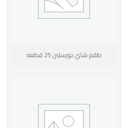
طقم شاي بورسلين 25 قطعه