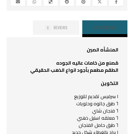
REVIEWS
DESCRIPTION
0
المنشأه الصين
مُصنع من خامات عاليه الجوده
الطقم مطعم بأجود انواع الذهب الحقيقي
التكوين
١ سرفيس تقديم للتوزيع
٦ طبق جاتوه وحلويات
٦ فنجان شاي
٦ معلقه استيل ذهبي
٦ طبق حامل الفنجان
١ براد بالغطاء شكل جديد